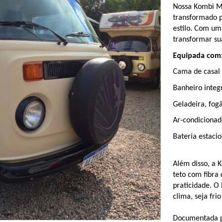
Nossa Kombi M
transformado p
estilo. Com um 
transformar su
Equipada com
Cama de casal 
Banheiro integ
Geladeira, fogã
Ar-condicionad
Bateria estaci
Além disso, a 
teto com fibra 
praticidade. O
clima, seja fri
Documentada p