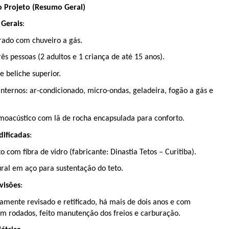
o Projeto (Resumo Geral)
 Gerais
:
rado com chuveiro a gás.
s pessoas (2 adultos e 1 criança de até 15 anos).
 beliche superior.
ternos: ar-condicionado, micro-ondas, geladeira, fogão a gás e 
moacústico com lã de rocha encapsulada para conforto.
dificadas
:
o com fibra de vidro (fabricante: Dinastia Tetos – Curitiba).
ural em aço para sustentação do teto.
visões
:
mente revisado e retificado, há mais de dois anos e com 
m rodados, feito manutenção dos freios e carburação.