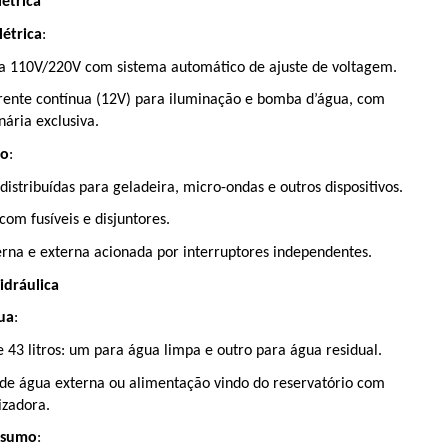
létrica
étrica
:
a 110V/220V com sistema automático de ajuste de voltagem.
rente contínua (12V) para iluminação e bomba d’água, com 
nária exclusiva.
no
:
stribuídas para geladeira, micro-ondas e outros dispositivos.
 com fusíveis e disjuntores.
erna e externa acionada por interruptores independentes.
idráulica
ua
:
 43 litros: um para água limpa e outro para água residual.
 de água externa ou alimentação vindo do reservatório com 
zadora.
nsumo
: