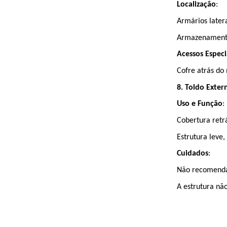
Localização
:
Armários latera
Armazenamento 
Acessos Especi
Cofre atrás do
8. Toldo Exter
Uso e Função
:
Cobertura retrá
Estrutura leve,
Cuidados
:
Não recomenda
A estrutura nã