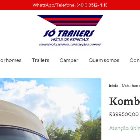
WhatsApp/Telefone: (41) 9 8512-4113
torhomes
Trailers
Camper
Quem somos
Con
Início
.
Motorhom
Kombi
R$99.500,00
Atenção, últi