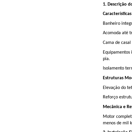
1. Descrição d
Características
Banheiro integ
Acomoda até trê
Cama de casal e
Equipamentos in
pia.
Isolamento ter
Estruturas Mo
Elevação do tet
Reforço estrut
Mecânica e Re
Motor completa
menos de mil k