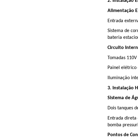
2. Instalação E
Alimentação El
Entrada extern
Sistema de cor
bateria estacio
Circuito Inter
Tomadas 110V di
Painel elétrico
Iluminação int
3. Instalação H
Sistema de Ág
Dois tanques de
Entrada direta
bomba pressuri
Pontos de Co