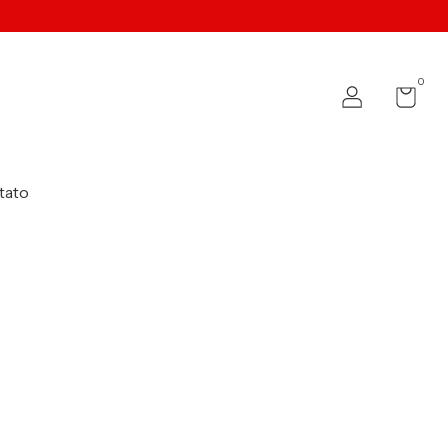
0
tato