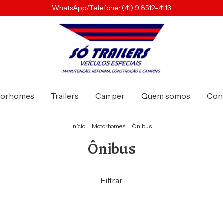
WhatsApp/Telefone: (41) 9 8512-4113
torhomes
Trailers
Camper
Quem somos
Con
Início
.
Motorhomes
.
Ônibus
Ônibus
Filtrar